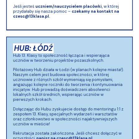
Jeśli jesteś
uczniem/nauczycielem
placówki,
w której
przydałaby się nasza pomoc –
czekamy na kontakt na
czesc@13klasa.pl.
HUB: ŁÓDŹ
Hub 13. Klasy to społeczność łącząca i wspierająca
uczniów w tworzeniu projektów pozaszkolnych.
Pilotażowy Hub działa w Łodzi (w planach kolejne miasta!).
Naszym celem jest budowa społeczności, w której
uczniowie z różnych szkół wymieniają się pomysłami,
angażując kolejne roczniki do tworzenia i kontynuowania
inicjatyw.
Hub prowadzą doświadczeni absolwenci
lokalnych szkół średnich, wspierając uczniów w
pierwszych krokach.
Dołączając do Hubu zyskujecie dostęp do mentoringu 1:1 z
zespołem 13. Klasy, specjalnych wydarzeń i warsztatów
oraz członkowstwo w społeczności najaktywniejszych
uczniów w mieście!
Rekrutacja została zakończona. Jeśli chcesz dołączyć w
przyszłości,
napisz na
czesc@13klasa.pl