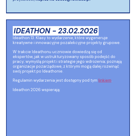
IDEATHON - 23.02.2026
Ideathon 13. Klasy to wydarzenie, które wygeneruje
kreatywne i innowacyjne pozalekcyjne projekty grupowe.
W trakcie Ideathonu uczniowie dowiedzą się od
ekspertów, jak w ustrukturyzowany sposób podejść do
pracy; wymyślą projekt i strategie jego wdrożenia; poznają
organizacje pozarządowe, z którymi mogą dalej rozwinąć
swój projekt po Ideathonie.
Regulamin wydarzenia jest dostępny pod tym
linkiem
.
Ideathon 2026 wspierają: