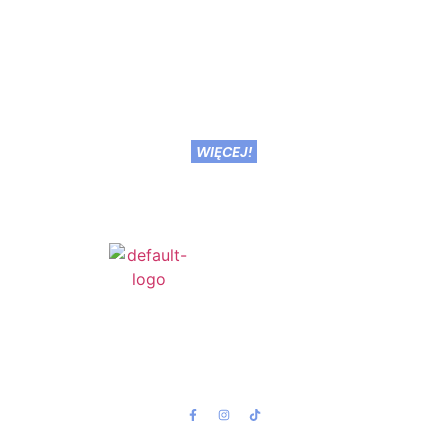
WIĘCEJ!
Strona Główna
Biblioteka Inicjatyw
Projekty
Kontakt